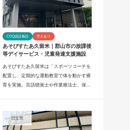
CDQ認証施設
空きあり
あそびすたあ久留米｜郡山市の放課後
等デイサービス・児童発達支援施設
あそびすたあ久留米は「スポーツコーチを
配置し、定期的な運動教室で体を動かす療
育を実施。言語聴覚士や作業療法士、保育
士なども在籍し、多角的な視点から子ども
の成長を支える専門体制」を特徴とする、
郡山市の放 […]
日立市