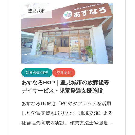
後等デイサ […]
豊見城市
CDQ認証施設
空きあり
あすなろHOP｜豊見城市の放課後等
デイサービス・児童発達支援施設
あすなろHOPは「PCやタブレットを活用
した学習支援も取り入れ、地域交流による
社会性の育成を実践。作業療法士や強度行
動障害支援者が在籍する専門的な支援体