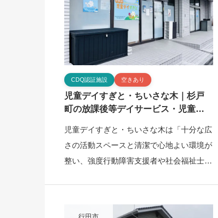
CDQ認証施設
空きあり
児童デイすぎと・ちいさな木｜杉戸
町の放課後等デイサービス・児童発
達支援施設
児童デイすぎと・ちいさな木は「十分な広
さの活動スペースと清潔で心地よい環境が
整い、強度行動障害支援者や社会福祉士、
保育士などが在籍し、ひとりひとりの発達
や特性に合わせた支援体制」を特徴とす
る、杉戸町の […]
行田市