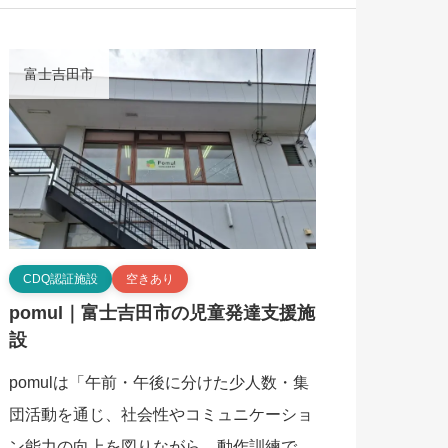
師や強度行動障害支援者などの専門職が在
籍し、英語 […]
富士吉田市
CDQ認証施設
空きあり
pomul｜富士吉田市の児童発達支援施
設
pomulは「午前・午後に分けた少人数・集
団活動を通じ、社会性やコミュニケーショ
ン能力の向上を図りながら、動作訓練で就