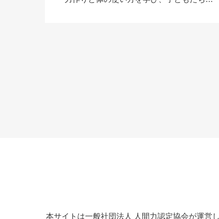
自己肯定感を育む。看護師や強度行動障害
支援者などの専門職が在籍する手厚い支援
体制」を特 […]
本サイトは一般社団法人 人間力認定協会が運営