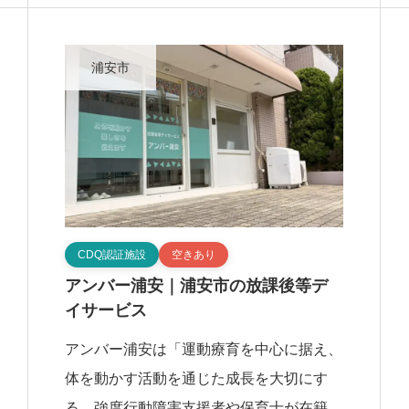
制」を特徴とする、豊見城市の放課後等デ
イサービス […]
浦安市
CDQ認証施設
空きあり
アンバー浦安｜浦安市の放課後等デ
イサービス
アンバー浦安は「運動療育を中心に据え、
体を動かす活動を通じた成長を大切にす
る。強度行動障害支援者や保育士が在籍