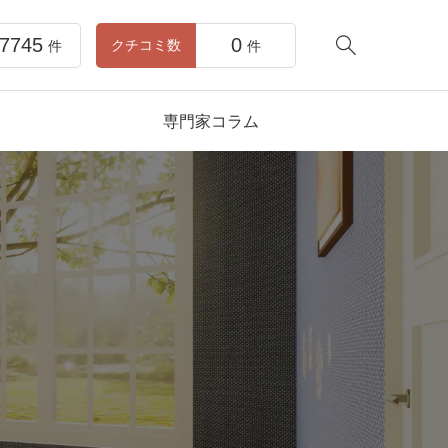
7745
0

クチコミ数
件
件
ム
専門家コラム