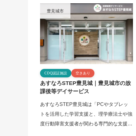
等デイサー […]
豊見城市
CDQ認証施設
空きあり
あすなろSTEP豊見城｜豊見城市の放
課後等デイサービス
あすなろSTEP豊見城は「PCやタブレッ
トを活用した学習支援と、理学療法士や強
度行動障害支援者が関わる専門的な支援体
制」を特徴とする、豊見城市の放課後等デ