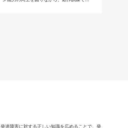
学に向けできることを増やす支援体制」を
特徴とする、富士吉田市の児童発達支援施
設です […]
、発達障害に対する正しい知識を広めることで、発