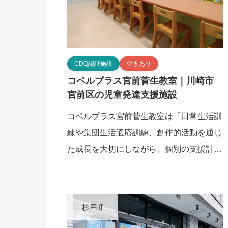
CDQ認証施設
空きあり
コペルプラス宮前菅生教室｜川崎市
宮前区の児童発達支援施設
コペルプラス宮前菅生教室は「日常生活訓
練や集団生活適応訓練、創作的活動を通じ
た成長を大切にしながら、個別の支援計画
作成と相談業務にも丁寧に取り組む。保育
士5名や幼稚園教諭４名による手厚い支援
体制」を特 […]
杉戸町