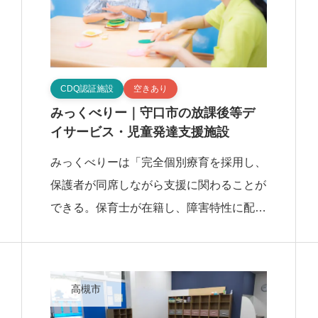
CDQ認証施設
空きあり
みっくべりー｜守口市の放課後等デ
イサービス・児童発達支援施設
みっくべりーは「完全個別療育を採用し、
保護者が同席しながら支援に関わることが
できる。保育士が在籍し、障害特性に配慮
した支援体制」を特徴とする、守口市の放
課後等デイサービス・児童発達支援施設で
す。この施 […]
高槻市